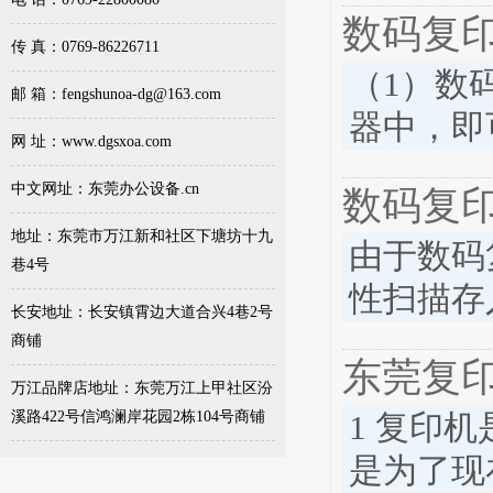
数码复
传 真：0769-86226711
（1）数
邮 箱：fengshunoa-dg@163.com
器中，即
网 址：www.dgsxoa.com
中文网址：东莞办公设备.cn
数码复
地址：东莞市万江新和社区下塘坊十九
由于数码
巷4号
性扫描存
长安地址：长安镇霄边大道合兴4巷2号
商铺
东莞复
万江品牌店地址：东莞万江上甲社区汾
溪路422号信鸿澜岸花园2栋104号商铺
1 复印
是为了现